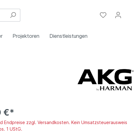
r
Projektoren
Dienstleistungen
Festinstallation
Einbau
Steuergeräte
Schulungen
Handy & DSL
 €*
ind Endpreise zzgl. Versandkosten. Kein Umsatzsteuerausweis
bs. 1 UStG.