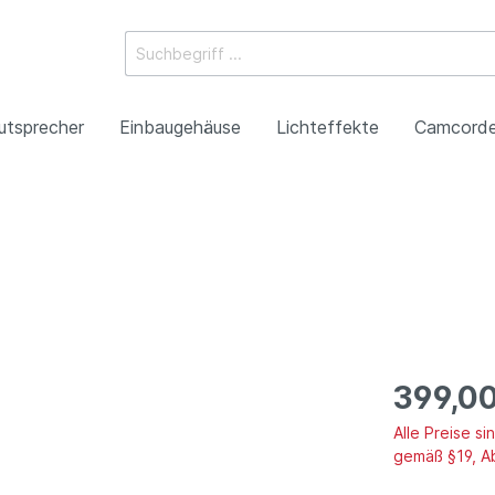
utsprecher
Einbaugehäuse
Lichteffekte
Camcorde
ossysteme
e Mischpulte
erstärker
boxen
Racks
 Heads
-Camcorder
ojektoren
gestaltung
Antennentechnik
Tonsäulen
Spezialeffekte
P2HD-Camcorder
Laser-Projektoren
Werbeartikel
roduktion
Benefizkonzerte
399,00
Alle Preise s
gemäß §19, A