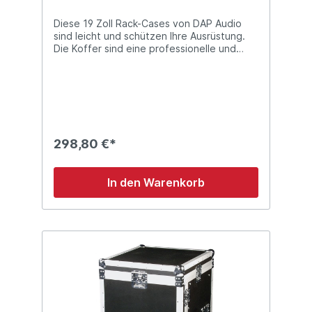
Diese 19 Zoll Rack-Cases von DAP Audio
sind leicht und schützen Ihre Ausrüstung.
Die Koffer sind eine professionelle und
erschwingliche Wahl: mit einer kleinen
Investition können Sie Ihr kostbares
Equipment schützen, wenn Sie unterwegs
sind. Technische Details: 4 Höheneinheiten
(HE) + 10 HE top geringes Gewicht
professionelles Material stapelbar
wetterfestes Material lieferbar in 2, 4, 6, 8,
298,80 €*
10, 12 und 16 HE mit Schmetterlingsschloss
Material: Holz MDF schwarz Abmessungen:
520 x 550 x 418 (LxBxH) Gewicht: 21 kg
In den Warenkorb