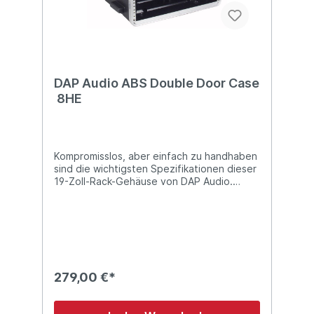
DAP Audio ABS Double Door Case
8HE
Kompromisslos, aber einfach zu handhaben
sind die wichtigsten Spezifikationen dieser
19-Zoll-Rack-Gehäuse von DAP Audio.
Seien Sie clever und schützen Sie Ihre
wertvolle Ausrüstung. Die Koffer sind eine
professionelle und erschwingliche Wahl: Mit
einer geringen Investition schützen sie Ihre
teure "on-the-road"-Ausrüstung!
Technische Details: 8 Höheneinheiten (HE)
leichtgewichtig professionelle Materialien
279,00 €*
stapelbar "Allwetter" Proofing verfügbar
als 2, 4, 6, 8, 10, 12 und 16 HE
Schmetterlingsschloss Vordere und hintere