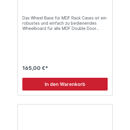
Das Wheel Base für MDF Rack Cases ist ein
robustes und einfach zu bedienendes
Wheelboard für alle MDF Double Door
Cases ohne Rollen. Technische Details:
Robustes und einfach zu bedienendes
Wheelboard Für alle MDF Double Door
Cases ohne Rollen Material: Holz MDF
schwarz 4 Stück Schwenkrollen 100 mm mit
Bremse Abmessungen: 600 x 520 x 170
(LxBxH) Gewicht: 9,02 kg
165,00 €*
In den Warenkorb