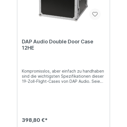
DAP Audio Double Door Case
12HE
Kompromisslos, aber einfach zu handhaben
sind die wichtigsten Spezifikationen dieser
19-Zoll-Flight-Cases von DAP Audio. Seien
Sie clever und schützen Sie Ihre wertvolle
Ausrüstung. Die Koffer sind eine
professionelle und erschwingliche Wahl: Mit
einer geringen Investition schützen sie Ihre
teure "on-the-road"-Ausrüstung!
Technische Details: 12 Höheneinheiten (HE)
professionelle Materialien stapelbar nur für
398,80 €*
Indoor-Einsätze verfügbar als 2, 4, 6, 8, 10,