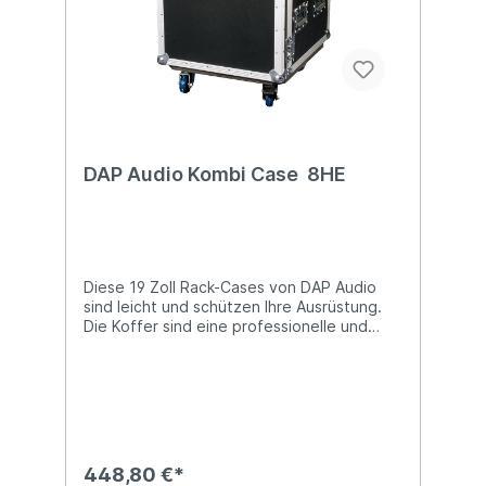
DAP Audio Kombi Case 8HE
Diese 19 Zoll Rack-Cases von DAP Audio
sind leicht und schützen Ihre Ausrüstung.
Die Koffer sind eine professionelle und
erschwingliche Wahl: mit einer kleinen
Investition können Sie Ihr kostbares
Equipment schützen, wenn Sie unterwegs
sind. Technische Details: 8 Höheneinheiten
(HE) + 10 HE top geringes Gewicht
professionelles Material stapelbar
wetterfestes Material lieferbar in 2, 4, 6, 8,
448,80 €*
10, 12 und 16 HE mit Schmetterlingsschloss