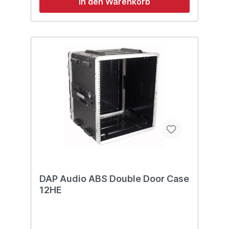
In den Warenkorb
Rack-Leisten Material: ABS Kunststoff
Abmessungen: 550 x 505 x 420 (LxBxH)
Gewicht: 7,1 kg
DAP Audio ABS Double Door Case
12HE