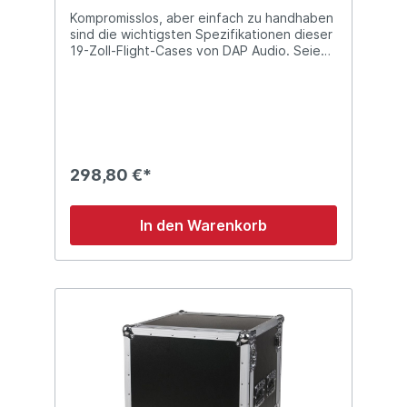
Kompromisslos, aber einfach zu handhaben
sind die wichtigsten Spezifikationen dieser
19-Zoll-Flight-Cases von DAP Audio. Seien
Sie clever und schützen Sie Ihre wertvolle
Ausrüstung. Die Koffer sind eine
professionelle und erschwingliche Wahl: Mit
einer geringen Investition schützen sie Ihre
teure "on-the-road"-Ausrüstung!
Technische Details: 8 Höheneinheiten (HE)
professionelle Materialien stapelbar nur für
298,80 €*
Indoor-Einsätze verfügbar als 2, 4, 6, 8, 10,
12 und 16 HE Schmetterlingsschloss
Vordere und hintere Rack-Leisten Material:
In den Warenkorb
Holz schwarz gestrichen Abmessungen:
570 x 555 x 420 (LxBxH) Gewicht: 15,3 kg