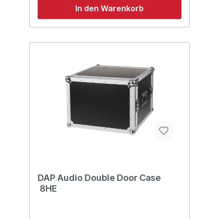
Vordere und hintere Rack-Leisten Material:
In den Warenkorb
Holz schwarz gestrichen Abmessungen:
584 x 540 x 210 (LxBxH) Gewicht: 9,14 kg
DAP Audio Double Door Case
8HE