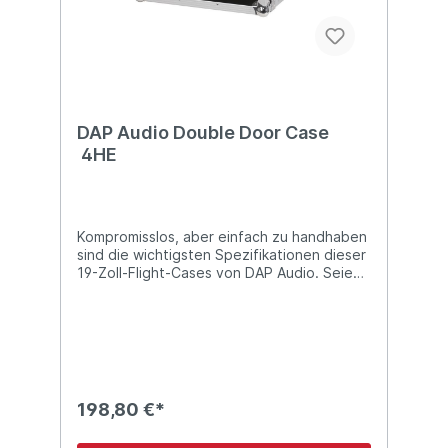
DAP Audio Double Door Case
4HE
Kompromisslos, aber einfach zu handhaben
sind die wichtigsten Spezifikationen dieser
19-Zoll-Flight-Cases von DAP Audio. Seien
Sie clever und schützen Sie Ihre wertvolle
Ausrüstung. Die Koffer sind eine
professionelle und erschwingliche Wahl: Mit
einer geringen Investition schützen sie Ihre
teure "on-the-road"-Ausrüstung!
Technische Details: 4 Höheneinheiten (HE)
professionelle Materialien stapelbar nur für
198,80 €*
Indoor-Einsätze verfügbar als 2, 4, 6, 8, 10,
12 und 16 HE Schmetterlingsschloss