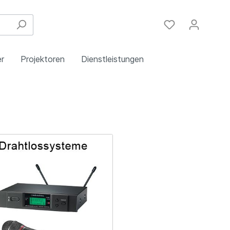
r
Projektoren
Dienstleistungen
Festinstallation
Einbau
Steuergeräte
Schulungen
Handy & DSL