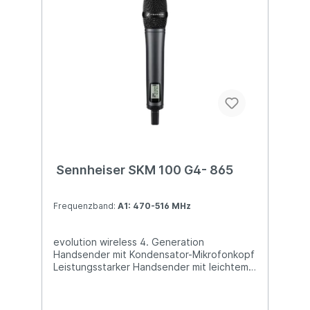
Bereich Reichweite: bis zu 100 Meter Hohe
Sendeleistung (bis zu 30 mW), abhängig
von länder­spezifischen Vor­schriften
Lieferumfang: SKM 100 G4-S Handsender
MMD 835-1 Mikrofonmodul MZQ 1
Mikrofonklemme 2 AA Batterien
Kurzanleitung Sicherheitshinweise
Datenblatt mit Herstellererklärungen
Sennheiser SKM 100 G4- 865
Frequenzband:
A1: 470-516 MHz
evolution wireless 4. Generation
Handsender mit Kondensator-Mikrofonkopf
Leistungsstarker Handsender mit leichtem
Aluminium-Gehäuse für Systeme der
evolution wireless G4 100-Serie sowie
Kondensator-Mikrofon­kapsel MME 865-1.