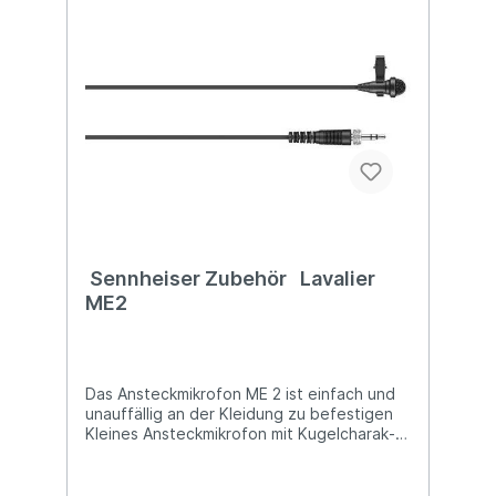
Ladestation L 2015 mit 2 Ladeschächten 1x
Ladeadapter LA 2 für Handsender 1x
Steckernetzteil NT 1-1 2x Original Akkupack
BA 2015
Sennheiser Zubehör Lavalier
ME2
Das Ansteckmikrofon ME 2 ist einfach und
unauffällig an der Kleidung zu befestigen
Kleines Ansteckmikrofon mit Kugel­charak­
teristik für Gesang und Sprache. Hohe
Sprach­verständ­lichkeit. Einfach an der
Kleidung zu befestigen. Mini-Klinken­