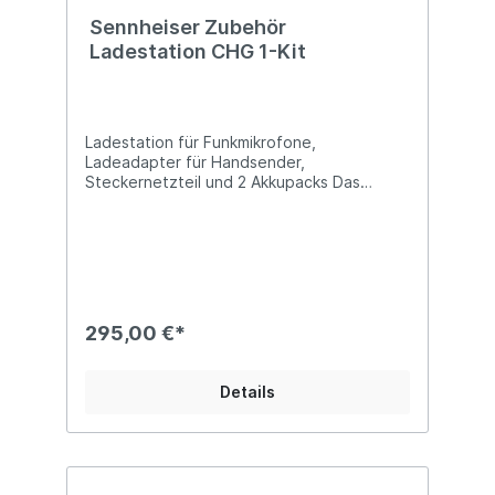
Sennheiser Zubehör
Ladestation CHG 1-Kit
Ladestation für Funkmikrofone,
Ladeadapter für Handsender,
Steckernetzteil und 2 Akkupacks Das
Ladegerät L 2015 mit Schnell­lade­funktion
lädt automatisch zwei Sennheiser BA 2015
Akkus. Die Akku­packs können direkt einzeln
im Lade­gerät geladen werden. Ferner
können die zwei zur Verfügung stehenden
Lade­schächte auch Hand­sender (mi­tgelie­
ferter Adapter), Taschen­sender und –
295,00 €*
empfänger der Serien evolution wireless
G3 bzw. G4 100, 300 und 500, 2000,
Tourguide SK 2020-D und EK 1039 auf­
Details
nehmen und so die Akkus ohne Entnahme
aus den Geräten laden. Mehrere Lade­
geräte können kaskadiert werden und mit
einem Netzteil NT 3-1 (optional erhältlich)
betrieben werden. Lieferumfang: 1x