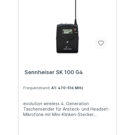
Bereich Reichweite: bis zu 100 Meter
Lieferumfang: EM 100 G4 True-Diversity
Empfänger GA 3 Rack-Montageset
Steckernetzteil 2 Stabantennen RJ-10-
Kabel Kurzanleitung Sicherheitshinweise
Datenblatt mit Herstellererklärungen
Frequenzbeiblatt
Sennheiser SK 100 G4
Frequenzband:
A1: 470-516 MHz
evolution wireless 4. Generation
Taschensender für Ansteck- und Headset-
Mikrofone mit Mini-Klinken-Stecker
Robuster Taschensender für Ansteck- und
Headset-Mikrofone mit Mini-Klinken-
Stecker für den täglichen Gebrauch auf