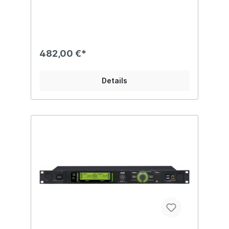
Mikrofone und Instrumente angeschlossen
Ort) angeboten.
werden. Der Eingangspegel ist in drei
Stufen einstellbar.Die große
Schaltbandbreite und effiziente Nutzung
des verfügbaren Frequenzspektrums
macht den AKG DPT800 besonders
482,00 €*
betriebssicher. Für mehr Sendedauer,
beste Signalstabilität und eine höhere
Reichweite lässt sich die Sendeleistung
Details
zwischen 10 – 20 mW einstellen. Zur
Sicherheit kann das Audio-Signal
verschlüsselt übertragen werden.Der
Taschensender kann per Infrarot mit dem
Empfänger synchronisiert. Alle wichtigen
Einstellungen vom Empfänger werden im
Display des Taschensenders angezeigt. Es
gibt Auskunft über Frequenz, Kanal,
Ausgangsleistung und den aktuellen
Batterie-Status.Für ein unkompliziertes
Aufladen sind im Taschensender
Ladekontakte integriert. Dank 2 Stunden
Schnelllade-Funktion kann der AKG
DPT800 so zeitsparend geladen
werden.Die Mute- und An/Aus-Schalter des
AKG DPT800 sind programmierbar. Im