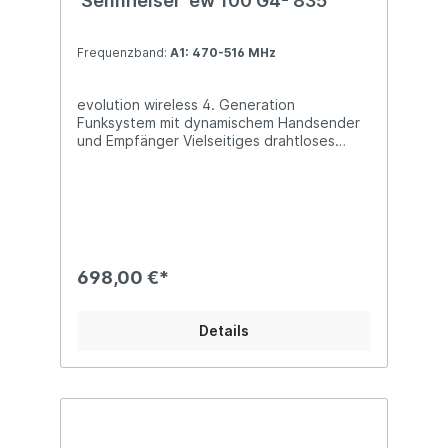
Sennheiser ew 100 G4- 835
Frequenzband:
A1: 470-516 MHz
evolution wireless 4. Generation
Funksystem mit dynamischem Handsender
und Empfänger Vielseitiges drahtloses
System für Sänger, Redner oder zum
Spielen von Instrumenten mit bis zu 42 MHz
Schalt­band­breite in einem stabilen UHF
Bereich und schneller, zeit­gleicher Aufbau
von bis zu 12 verbundenen Systemen.
Hoch­moderner Live-Sound mit Sennheisers
berühmten e 835, e 945 und e 865
698,00 €*
Mikrofon­kapseln auf einem leichten
Aluminium-Hand­sender mit integriertem
Mute-Taster. Besondere Merkmale:
Details
Entwickelt für professionellen Live-Sound:
Robustes, drahtloses All-in-One-System für
Sänger und Moderatoren Hochmoderner
Live-Sound mit Sennheisers berühmten e
835, e 845, e 865, e 935, e 945 Mikrofon­
kapseln auf einem leichten Aluminium-Hand­
sender mit integriertem Mute-Taster True-