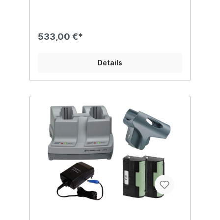
Besondere Merkmale: Ihre Wahl aus
Sennheisers berühmten e 835, e 845, e
865, e 935, e 945 Mikrofon­kapseln
Mikrofonmodul MME 865-1: Wandlerprinzip:
533,00 €*
Kondensator; Richtcharakteristik:
Superniere Leichte und flexible drahtlose
Synchronisation zwischen Sender und
Details
Empfänger über Infrarot Schnelle
Frequenzzuweisung für bis zu 12
Empfänger über neue Link-Funktion Bis zu
20 kompatible Kanäle Bis zu 42 MHz
Bandbreite mit 1680 wählbaren
Frequenzen, voll abstimmbar im UHF-
Bereich Reichweite: bis zu 100 Meter Hohe
Sendeleistung (bis zu 30 mW), abhängig
von länder­spezifischen Vor­schriften
Lieferumfang: SKM 100 G4-S Handsender
MME 865-1 Mikrofonmodul MZQ 1
Mikrofonklemme 2 AA Batterien
Kurzanleitung Sicherheitshinweise
Datenblatt mit Herstellererklärungen