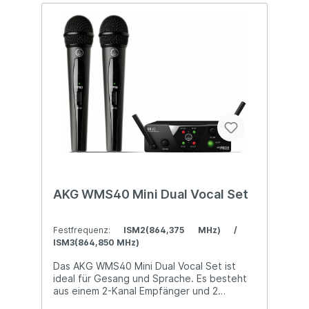
StandardKlirrfaktor: < 0,02 % (THD)Analog
Out: 2x symmetrisch XLR, 2x symmetrisch
KlinkeDigital Out: 1 x AES/EBU XLR-Buchse,
1x DANTEStromversorgung: internes
Netzteil ** Dieser Artikel wird ausschließlich
im Projektgeschäft (mit persönlicher
Beratung und Installation vor Ort)
angeboten.
AKG WMS40 Mini Dual Vocal Set
Festfrequenz:
ISM2(864,375 MHz) /
ISM3(864,850 MHz)
Das AKG WMS40 Mini Dual Vocal Set ist
ideal für Gesang und Spra­che. Es besteht
aus einem 2-Kanal Empfänger und 2
Funkmikrofonen. Die Bedienung erfordert