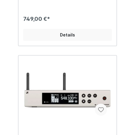
Aufbau von bis zu 12 verbundenen
Systemen. Für freie Hände während
Auftritten oder Reden: Robuster Taschen­
749,00 €*
sender und rück­kopplungs­sicheres
Headset-Mikrofon ME 3-II mit hoher
Sprach­verständ­lichkeit für den täglichen
Details
Gebrauch auf der Bühne. Besondere
Merkmale: Entwickelt für professionellen
Live-Sound: Robustes, drahtloses All-in-
One-System für Sänger und Moderatoren
Robuster Taschensender und rück­
kopplungs­sicheres Headset-Mikrofon ME 3-
II (Nieren-Charakteristik) mit hoher Sprach­
verständ­lichkeit für den täglichen
Gebrauch auf der Bühne True-Diversity
Empfänger in halber Rackbreite in einem
Voll­metall­gehäuse mit intuitivem LCD-
Display Leichte und flexible drahtlose
Synchronisation zwischen Sender und
Empfänger über Infrarot Schnelle
Frequenzzuweisung für bis zu 12
Empfänger über neue Link-Funktion Bis zu
20 kompatible Kanäle Bis zu 42 MHz
Bandbreite mit 1680 wählbaren
Frequenzen, voll abstimmbar im UHF-