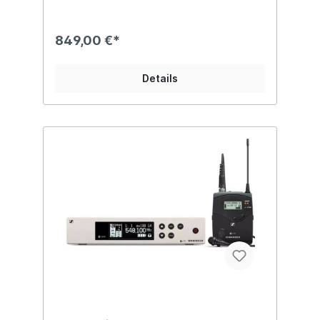
von bis zu 12 verbundenen Systemen.
Hoch­moderner Live-Sound mit Sennheisers
berühmten e 835, e 945 und e 865
849,00 €*
Mikrofon­kapseln auf einem leichten
Aluminium-Hand­sender mit integriertem
Mute-Taster. Besondere Merkmale:
Details
Entwickelt für professionellen Live-Sound:
Robustes, drahtloses All-in-One-System für
Sänger und Moderatoren Hochmoderner
Live-Sound mit Sennheisers berühmten e
835, e 845, e 865, e 935, e 945 Mikrofon­
kapseln auf einem leichten Aluminium-Hand­
sender mit integriertem Mute-Taster True-
Diversity Empfänger in halber Rackbreite in
einem Voll­metall­gehäuse mit intuitivem
LCD-Display Leichte und flexible drahtlose
Synchronisation zwischen Sender und
Empfänger über Infrarot Schnelle
Frequenzzuweisung für bis zu 12
Empfänger über neue Link-Funktion Bis zu
20 kompatible Kanäle Bis zu 42 MHz
Bandbreite mit 1680 wählbaren
Frequenzen, voll abstimmbar im UHF-
Bereich Reichweite: bis zu 100 Meter Hohe
Sendeleistung (bis zu 30 mW), abhängig