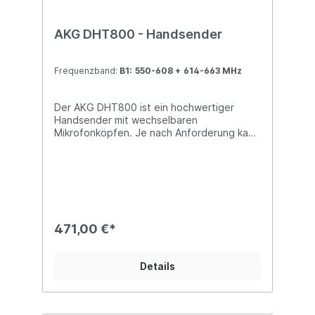
Kurzanleitung Sicherheitshinweise
AKG DHT800 - Handsender
Frequenzband:
B1: 550-608 + 614-663 MHz
Der AKG DHT800 ist ein hochwer­tiger
Handsender mit wechselba­ren
Mikrofonköpfen. Je nach Anforderung kann
so die passende Kapsel genommen
werden. Für den Bühnen-Einsatz eignen
sich am besten die dynamischen
Mikrofonköpfe D5 und D7. Selbst unter
sehr lauten Bedingungen setzen sie sich
durch und sind unempfindlich gegen
Rückkopplungen. Die Kondensatorkapsel
471,00 €*
C5 bietet indessen einen warmen Klang
und hohe Sprachverständlichkeit.
Mikrofonköpfe anderer Hersteller können
Details
aber auch verwendet werden. Es gibt dafür
von AKG einen passenden Adapter.Die
große Schaltbandbreite und effiziente
Nutzung des verfügbaren