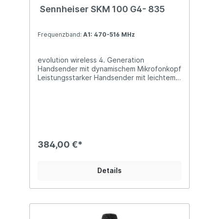
Sennheiser SKM 100 G4- 835
Frequenzband:
A1: 470-516 MHz
evolution wireless 4. Generation
Handsender mit dynamischem Mikrofonkopf
Leistungsstarker Handsender mit leichtem
Aluminium-Gehäuse für Systeme der
evolution wireless G4 100-Serie sowie
dynamischer Mikrofon­kapsel MMD 835-1.
Besondere Merkmale: Ihre Wahl aus
Sennheisers berühmten e 835, e 845, e
865, e 935, e 945 Mikrofon­kapseln
Mikrofonmodul MMD 835-1: Wandlerprinzip:
384,00 €*
dynamisch; Richtcharakteristik: Niere
Leichte und flexible drahtlose
Synchronisation zwischen Sender und
Details
Empfänger über Infrarot Schnelle
Frequenzzuweisung für bis zu 12
Empfänger über neue Link-Funktion Bis zu
20 kompatible Kanäle Bis zu 42 MHz
Bandbreite mit 1680 wählbaren
Frequenzen, voll abstimmbar im UHF-