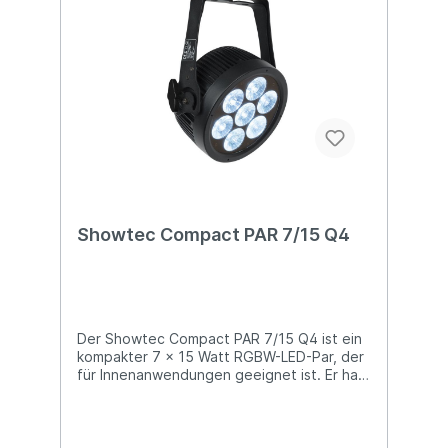
Abstrahlwinkel Dimmer und Strobe-Funktion
Manuelle, DMX- und Master/Slave-
Steuerung Abmessungen: 275 x 258 x 92
(LxBxH) Gewicht: 2,16 kg
Showtec Compact PAR 7/15 Q4
Der Showtec Compact PAR 7/15 Q4 ist ein
kompakter 7 x 15 Watt RGBW-LED-Par, der
für Innenanwendungen geeignet ist. Er hat
einen festen Abstrahlwinkel von 15° und
verfügt über einen Dimmer von 0-100 %
und einen Strobe-Effekt von 0-20 Hz, der
sich perfekt für Short-Throw-