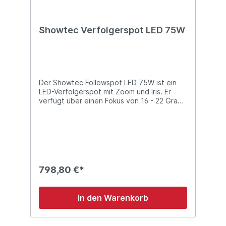
Showtec Verfolgerspot LED 75W
Der Showtec Followspot LED 75W ist ein
LED-Verfolgerspot mit Zoom und Iris. Er
verfügt über einen Fokus von 16 - 22 Grad
und ein 7-farbiges Farbrad. Er ist
ausgestattet mit einer kaltweißen 75W-LED
mit Stroboskopfunktion und einem
natürlichen Dimmer von 100% bis 0%. Der
Scheinwerfer kann manuell oder über DMX
(3 Kanäle) gesteuert werden. Da die
Aktualisierungsrate mehr als 400Hz
798,80 €*
beträgt, ist dieser Verfolgerspot auch für
Fernsehstudios geeignet. Technische
Details: Leistungsstarke kaltweiße 75W-LED
In den Warenkorb
DMX und manuelle Steuerung Stabiles
Stativ inklusive 400Hz Aktualisierungsrate
Eingebauter Gobo-Halter Geräuscharmes