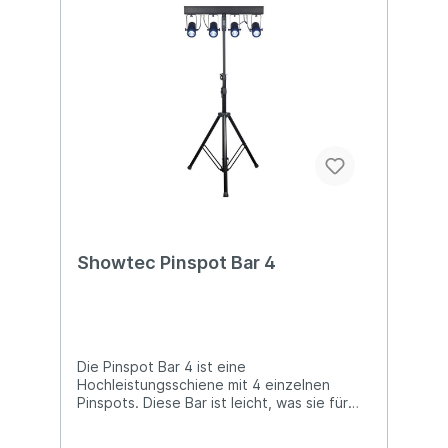
gesättigten Farben, die sich perfekt für
Farbmischungen auf der Bühne oder für die
Beleuchtung von Objekten eignen.
Technische Details: 60 W RGBW COB LED-
Spot Elegantes Design mit flacher
Rückseite für Uplighting-Position 90°
Abstrahlwinkel und mitgelieferter 25°
Diffusor Dimmer und Strobe-Funktion
Manuell, DMX und Master/Slave steuerbar
Abmessungen: 254 x 229 x 152 (LxBxH)
Gewicht: 2,1 kg
Showtec Pinspot Bar 4
Die Pinspot Bar 4 ist eine
Hochleistungsschiene mit 4 einzelnen
Pinspots. Diese Bar ist leicht, was sie für
viele verschiedene Veranstaltungen und
Zwecke ideal macht. Mit den mitgelieferten