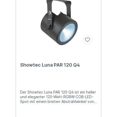
(30267) bereits enthalten T-Halterung mit
eingebautem Controller Abmessungen:
1140 x 235 x 60 (LxBxH) Gewicht: 8,7kg
Showtec Luna PAR 120 Q4
Der Showtec Luna PAR 120 Q4 ist ein heller
und eleganter 120-Watt-RGBW-COB-LED-
Spot mit einem breiten Abstrahlwinkel von
90°, der sich als Washlight und Spotlight für
Innenanwendungen eignet. Ein Diffusor ist
im Lieferumfang enthalten, um den