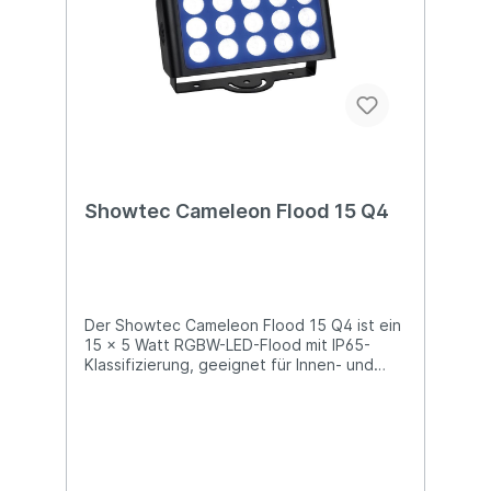
Showtec Cameleon Flood 15 Q4
Der Showtec Cameleon Flood 15 Q4 ist ein
15 x 5 Watt RGBW-LED-Flood mit IP65-
Klassifizierung, geeignet für Innen- und
Außenanwendungen. Er hat einen festen
Abstrahlwinkel von 40° und verfügt über 0-
100 % Dimmer und 0-15 Hz Strobe-Effekte,
die sich perfekt für Farbmischungen auf
der Bühne eignen. Der Cameleon Flood 15
Q4 kann manuell, über DMX, Master/Slave