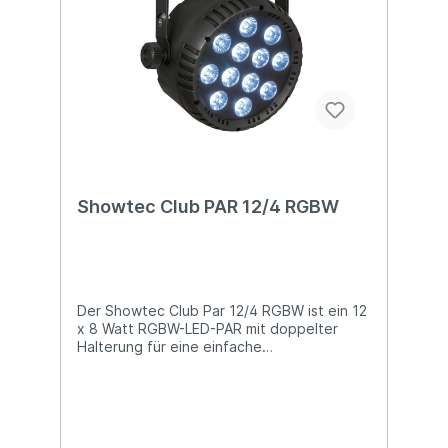
Abstrahlwinkel Dimmer und Strobe-Effekte
Abmessungen: 155 x 235 x 195 (LxBxH)
Gewicht: 2,0 kg
Showtec Club PAR 12/4 RGBW
Der Showtec Club Par 12/4 RGBW ist ein 12
x 8 Watt RGBW-LED-PAR mit doppelter
Halterung für eine einfache
Bodenpositionierung, geeignet für Indoor-
Veranstaltungen. Er hat einen festen
Abstrahlwinkel von 25° und ist mit einem
Dimmer von 0-100 % und einer Strobe-
Funktion von 0-20 Hz ausgestattet,