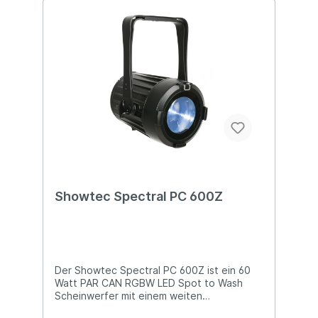
Technische Details: Solider und
zuverlässiger 14 x 5 W RGBW-LED-Spot 16°
fester Abstrahlwinkel IP65 (staub- und
wasserdicht, geeignet für den
Außeneinsatz) Dimmer und Strobe-Funktion
DMX- und Master/Slave-Steuerung
Abmessungen: 180 x 235 x 320 (LxBxH)
Gewicht: 5,2 kg
Showtec Spectral PC 600Z
Der Showtec Spectral PC 600Z ist ein 60
Watt PAR CAN RGBW LED Spot to Wash
Scheinwerfer mit einem weiten
motorisierten Zoombereich von 4,5°-45°,