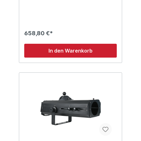
der für Innen- und Außenanwendungen
geeignet ist. Alle Funktionen, einschließlich
eines 0-100 % Dimmers, eines 0-25 Hz
Stroboskops und einer Farbmischmaschine,
sind über DMX512-Modus steuerbar. Sein
kompaktes und leichtes 4,5 kg schweres
658,80 €*
Design mit Schutzart IP65 und einem
Betriebstemperaturbereich von -10~40 °C
eignet sich für den Einsatz in nahezu jeder
In den Warenkorb
Umgebung. Technische Details: 60 W
RGBW LED Parkanne Großer und schneller
motorisierter Zoombereich (Pin Spot bis
Wash) IP65 (staubund wasserdicht,
geeignet für den Außeneinsatz) PC-
Linsenoptik für eine homogene
Ausleuchtung Dimmer und Strobe-Funktion
Abmessungen: 243 x 240 x 300 (LxBxH)
Gewicht: 5,8 kg