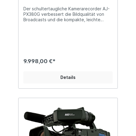
Der schultertaugliche Kamera­recorder AJ-
PX380G verbessert die Bildqualität von
Broadcasts und die kompakte, leichte
Mobilität, während er gleich­zeitig Funk­
tionen hinzufügt, die netz­werk­basierte
Arbeits­abläufe verbessern und einen
einfachen, kosten­günstigen Betrieb
ermög­lichen. Die 1/3-Typ-3-Megapixel-
3MOS-Sensoren mit 2,2 Megapixeln
erreichen eine hohe Empfind­lichkeit, einen
9.998,00 €*
hohen Signal-Rausch und einen großen
Dynamik­bereich. Mit den AVC-ULTRA*1-
Codecs können Sie die für Ihren Zweck am
Details
besten geeignete Bitrate aus­wählen, von
hoch­wertigen 1080/60p (50p) 4:2:2 10-Bit-
Auf­nahmen bis hin zu Low-Rate-Streaming
und FTP-Über­tragung für Bild­auf­nahmen
auf Broadcast-Niveau. Netz­werk­funk­tionen
unter­stützen kabel­gebundenes LAN, WLAN
und 4G/LTE-Konnektivität. Eine integrierte
Kamera­adapter­funktion ermöglicht den
einfachen Anschluss von Basis­stationen mit
zwei BNC-Kabeln für den SDI-Ein­gang. All
dies ermöglicht es dem AJ-PX380G, eine