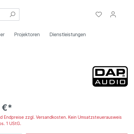
er
Projektoren
Dienstleistungen
Festinstallation
Einbau
Steuergeräte
Schulungen
Handy & DSL
 €*
ind Endpreise zzgl. Versandkosten. Kein Umsatzsteuerausweis
bs. 1 UStG.