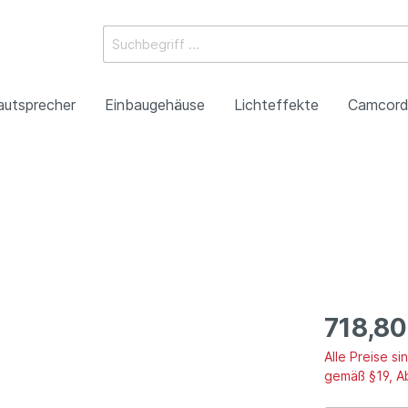
autsprecher
Einbaugehäuse
Lichteffekte
Camcord
ossysteme
e Mischpulte
erstärker
boxen
Racks
 Heads
-Camcorder
ojektoren
gestaltung
Antennentechnik
Tonsäulen
Spezialeffekte
P2HD-Camcorder
Laser-Projektoren
Werbeartikel
roduktion
Benefizkonzerte
718,80
Alle Preise s
gemäß §19, A