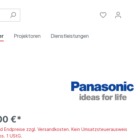
er
Projektoren
Dienstleistungen
Festinstallation
Einbau
Steuergeräte
Schulungen
Handy & DSL
00 €*
ind Endpreise zzgl. Versandkosten. Kein Umsatzsteuerausweis
bs. 1 UStG.