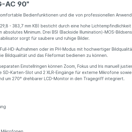
G-AC 90"
 komfortable Bedienfunktionen und die von professionellen Anwend
 29,8 - 383,7 mm KB) besticht durch eine hohe Lichtempfindlichke
n absolutes Minimum. Drei BSI (Backside Illumination)-MOS-Bildsens
abilisator sorgt für saubere und ruhige Bilder.
ull-HD-Aufnahmen oder im PH-Modus mit hochwertiger Bildqualität
ie Bildqualität und das Fileformat bedienen zu können.
 separaten Einstellringen können Zoom, Fokus und Iris manuell justi
te SD-Karten-Slot und 2 XLR-Eingänge für externe Mikrofone sowi
d um 270° drehbarer LCD-Monitor in den Tragegriff integriert.
ung
n Mikrofonen