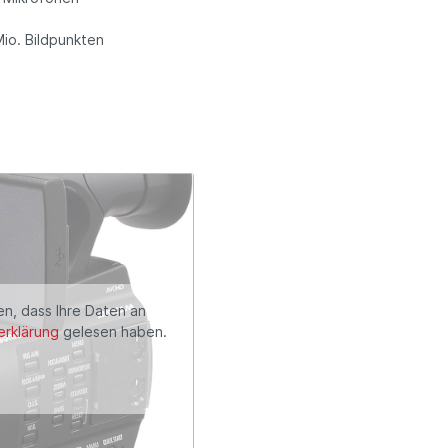
Mio. Bildpunkten
en, dass Ihre Daten an
rklärung
gelesen haben.