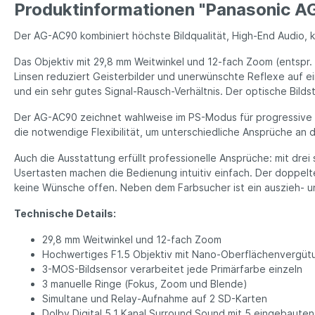
Produktinformationen "Panasonic A
Der AG-AC90 kombiniert höchste Bildqualität, High-End Audio,
Das Objektiv mit 29,8 mm Weitwinkel und 12-fach Zoom (entspr.
Linsen reduziert Geisterbilder und unerwünschte Reflexe auf ei
und ein sehr gutes Signal-Rausch-Verhältnis. Der optische Bildst
Der AG-AC90 zeichnet wahlweise im PS-Modus für progressive F
die notwendige Flexibilität, um unterschiedliche Ansprüche an d
Auch die Ausstattung erfüllt professionelle Ansprüche: mit drei
Usertasten machen die Bedienung intuitiv einfach. Der doppel
keine Wünsche offen. Neben dem Farbsucher ist ein auszieh- un
Technische Details:
29,8 mm Weitwinkel und 12-fach Zoom
Hochwertiges F1.5 Objektiv mit Nano-Oberflächenvergüt
3-MOS-Bildsensor verarbeitet jede Primärfarbe einzeln
3 manuelle Ringe (Fokus, Zoom und Blende)
Simultane und Relay-Aufnahme auf 2 SD-Karten
Dolby Digital 5.1 Kanal Surround Sound mit 5 eingebaute