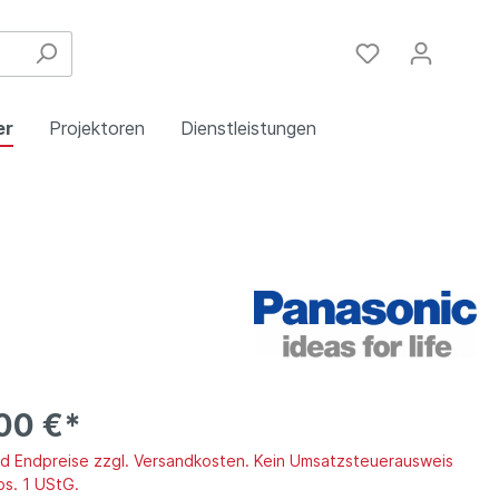
er
Projektoren
Dienstleistungen
Festinstallation
Einbau
Steuergeräte
Schulungen
Handy & DSL
00 €*
ind Endpreise zzgl. Versandkosten. Kein Umsatzsteuerausweis
bs. 1 UStG.