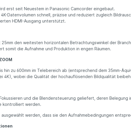
ird erst seit Neuestem in Panasonic Camcorder eingebaut.
4K-Datenvolumen schnell, präzise und reduziert zugleich Bildraus
rierten HDMI-Ausgang unterstützt.
 mit 25mm den weitesten horizontalen Betrachtungswinkel der Branc
tert somit die Aufnahme und Produktion in engen Räumen.
i.ZOOM
bis hin zu 600mm im Telebereich ab (entsprechend dem 35mm-Äquiva
 4K), wobei die Qualität der hochauflösenden Bildqualität beibeh
Fokussieren und die Blendensteuerung geliefert, deren Belegung 
kontrolliert werden.
 so ausgewählt werden, dass sie den Aufnahmebedingungen entspre
tionen