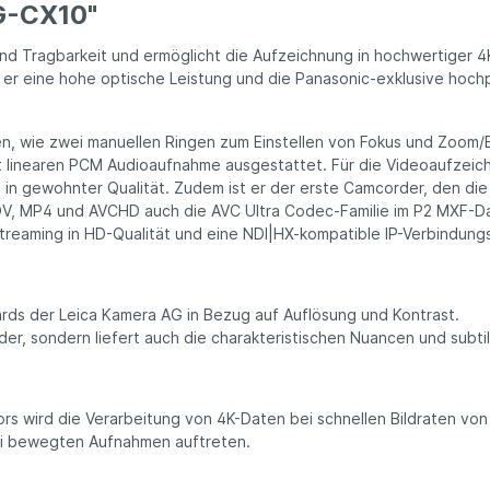
G-CX10"
nd Tragbarkeit und ermöglicht die Aufzeichnung in hochwertiger 
 er eine hohe optische Leistung und die Panasonic-exklusive hoch
n, wie zwei manuellen Ringen zum Einstellen von Fokus und Zoom/B
 linearen PCM Audioaufnahme ausgestattet. Für die Videoaufzei
in gewohnter Qualität. Zudem ist er der erste Camcorder, den die 
V, MP4 und AVCHD auch die AVC Ultra Codec-Familie im P2 MXF-Da
Streaming in HD-Qualität und eine NDI|HX-kompatible IP-Verbindung
ards der Leica Kamera AG in Bezug auf Auflösung und Kontrast.
er, sondern liefert auch die charakteristischen Nuancen und subtil
s wird die Verarbeitung von 4K-Daten bei schnellen Bildraten von
bei bewegten Aufnahmen auftreten.