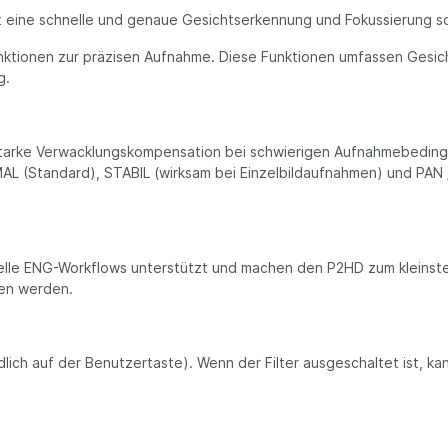
t eine schnelle und genaue Gesichtserkennung und Fokussierung so
nktionen zur präzisen Aufnahme. Diese Funktionen umfassen Gesic
g.
gsstarke Verwacklungskompensation bei schwierigen Aufnahmebedingu
RMAL (Standard), STABIL (wirksam bei Einzelbildaufnahmen) und PA
nelle ENG-Workflows unterstützt und machen den P2HD zum kleinst
en werden.
dlich auf der Benutzertaste). Wenn der Filter ausgeschaltet ist, k