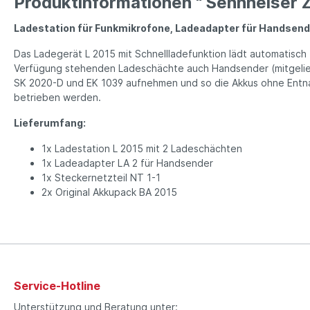
Produktinformationen " Sennheiser
Ladestation für Funkmikrofone, Ladeadapter für Handsend
Das Ladegerät L 2015 mit Schnell­lade­funktion lädt automatisc
Verfügung stehenden Lade­schächte auch Hand­sender (mi­tgeli
SK 2020-D und EK 1039 auf­nehmen und so die Akkus ohne Entna
betrieben werden.
Lieferumfang:
1x Ladestation L 2015 mit 2 Ladeschächten
1x Ladeadapter LA 2 für Handsender
1x Steckernetzteil NT 1-1
2x Original Akkupack BA 2015
Service-Hotline
Unterstützung und Beratung unter: