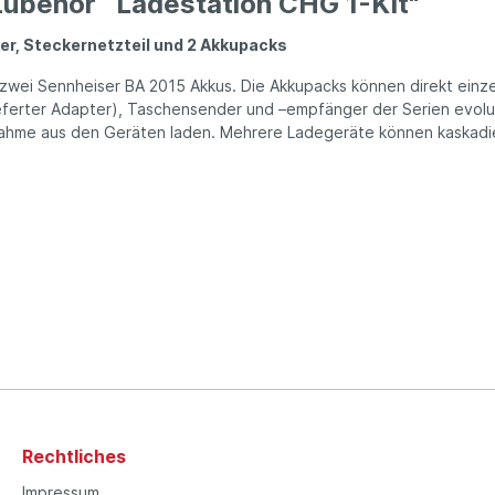
 Zubehör Ladestation CHG 1-Kit"
er, Steckernetzteil und 2 Akkupacks
h zwei Sennheiser BA 2015 Akkus. Die Akku­packs können direkt einz
e­ferter Adapter), Taschen­sender und –empfänger der Serien evol
hme aus den Geräten laden. Mehrere Lade­geräte können kaskadiert
Rechtliches
Impressum