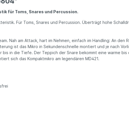
e604"
stik für Toms, Snares und Per­cus­sion.
­teris­tik. Für Toms, Snares und Per­cus­sion. Über­trägt hohe Schall­dru
stream. Nah am Attack, hart im Neh­men, ein­fach im Hand­ling: An d
terung ist das Mikro in Se­kunden­schnelle mon­tiert und je nach Vor­
r bis in die Tiefe. Der Teppich der Snare bekommt eine warme bis dy­
n­tiert sich das Kompakt­mikro am legen­dären MD421.
­frei