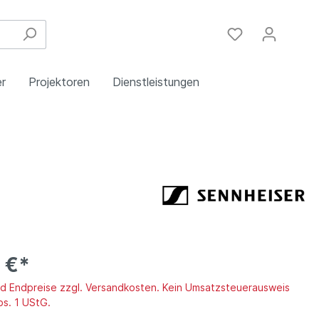
r
Projektoren
Dienstleistungen
Festinstallation
Einbau
Steuergeräte
Schulungen
Handy & DSL
 €*
ind Endpreise zzgl. Versandkosten. Kein Umsatzsteuerausweis
bs. 1 UStG.