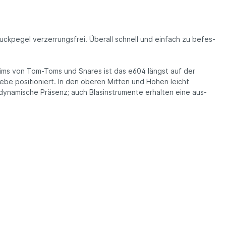
ck­pegel ver­zer­rungs­frei. Über­all schnell und ein­fach zu be­fes­
en Rims von Tom-Toms und Snares ist das e604 längst auf der
liebe posi­tio­niert. In den oberen Mitten und Höhen leicht
nami­sche Präsenz; auch Blas­in­stru­men­te erhal­ten eine aus­