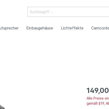
utsprecher
Einbaugehäuse
Lichteffekte
Camcorde
ossysteme
e Mischpulte
erstärker
boxen
Racks
 Heads
-Camcorder
ojektoren
gestaltung
Antennentechnik
Tonsäulen
Spezialeffekte
P2HD-Camcorder
Laser-Projektoren
Werbeartikel
roduktion
Benefizkonzerte
149,00
Alle Preise s
gemäß §19, A