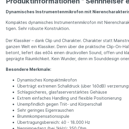
Produktinformationen " Sennheiser 
Dynamisches In­stru­men­ten­mi­kro­fon mit Nieren­charak­teri
Kompaktes dynamisches In­stru­men­ten­mi­kro­fon mit Nie­ren­cha­rak
tigen. Sehr robuste Kon­struk­tion.
Der Klassiker – dank Clip und Charak­ter. Charak­ter statt Main­
ganzen Welt ein Klas­siker. Denn über die prak­tische Clip-On-Hal­
betont, liefert das e604 einen druck­vollen Sound, offen und kla
geprägte Räum­lich­keit. Kein Wunder, denn im Sound­design orie
Besondere Merkmale:
Dynamisches Kompaktmikrofon
Überträgt extremen Schalldruck (über 160dB) ver­zer­rungs
Schlagsicheres, glasfaserverstärktes Gehäuse
Extrem einfaches Handling und flexible Po­si­tio­nie­rung
Unempfindlich gegen Triit- und Kör­per­schall
Sehr geringes Eigenrauschen
Brummkompensationsspule
Übertragungsbereich: 40 - 18.000 Hz
Nennimpedanz (bei 1kHz): 350 Ohm