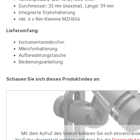
Durchmesser: 33 mm (maximal), Länge: 59 mm
Integrierte Stativhalterung
inkl. 4 x Rim-Klemme MZH604
Lieferumfang:
Instrumentenmikrofon
Mikrofonhalterung
Aufbewahrungstasche
Bedienungsanleitung
Schauen Sie sich dieses Produktvideo an:
Mit dem Aufruf des Videos erklären Sie sich einverstand
YouTube übermittelt werden und dass Sie die
Datenschutze