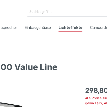
tsprecher
Einbaugehäuse
Lichteffekte
Camcord
ossysteme
e Mischpulte
erstärker
boxen
Racks
 Heads
-Camcorder
ojektoren
gestaltung
Antennentechnik
Tonsäulen
Spezialeffekte
P2HD-Camcorder
Laser-Projektoren
Werbeartikel
00 Value Line
roduktion
Benefizkonzerte
298,8
Alle Preise s
gemäß §19, A