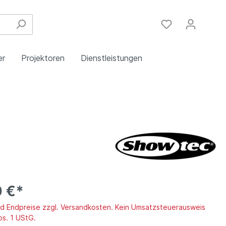
er
Projektoren
Dienstleistungen
Festinstallation
Einbau
Steuergeräte
Schulungen
Handy & DSL
0 €*
ind Endpreise zzgl. Versandkosten. Kein Umsatzsteuerausweis
bs. 1 UStG.