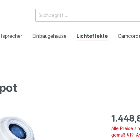
tsprecher
Einbaugehäuse
Lichteffekte
Camcord
ossysteme
e Mischpulte
erstärker
boxen
Racks
 Heads
-Camcorder
ojektoren
gestaltung
Antennentechnik
Tonsäulen
Spezialeffekte
P2HD-Camcorder
Laser-Projektoren
Werbeartikel
pot
roduktion
Benefizkonzerte
1.448,
Alle Preise s
gemäß §19, A