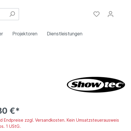
er
Projektoren
Dienstleistungen
Festinstallation
Einbau
Steuergeräte
Schulungen
Handy & DSL
80 €*
ind Endpreise zzgl. Versandkosten. Kein Umsatzsteuerausweis
bs. 1 UStG.