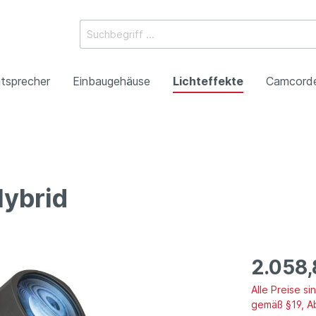
tsprecher
Einbaugehäuse
Lichteffekte
Camcord
ossysteme
e Mischpulte
erstärker
boxen
Racks
 Heads
-Camcorder
ojektoren
gestaltung
Antennentechnik
Tonsäulen
Spezialeffekte
P2HD-Camcorder
Laser-Projektoren
Werbeartikel
ybrid
roduktion
Benefizkonzerte
2.058,
Alle Preise s
gemäß §19, A