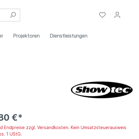
er
Projektoren
Dienstleistungen
Festinstallation
Einbau
Steuergeräte
Schulungen
Handy & DSL
80 €*
ind Endpreise zzgl. Versandkosten. Kein Umsatzsteuerausweis
bs. 1 UStG.