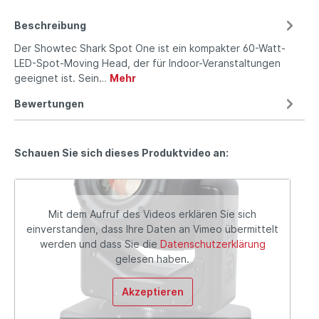
Beschreibung
Der Showtec Shark Spot One ist ein kompakter 60-Watt-
LED-Spot-Moving Head, der für Indoor-Veranstaltungen
geeignet ist. Sein…
Mehr
Bewertungen
Schauen Sie sich dieses Produktvideo an:
Mit dem Aufruf des Videos erklären Sie sich
einverstanden, dass Ihre Daten an Vimeo übermittelt
werden und dass Sie die
Datenschutzerklärung
gelesen haben.
Akzeptieren