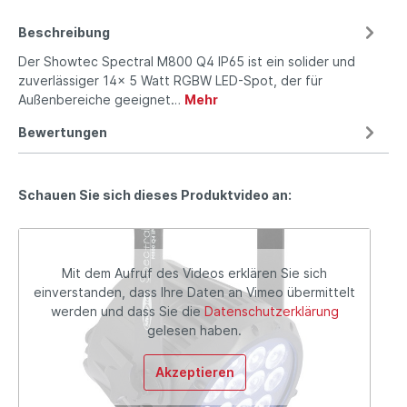
Beschreibung
Der Showtec Spectral M800 Q4 IP65 ist ein solider und
zuverlässiger 14x 5 Watt RGBW LED-Spot, der für
Außenbereiche geeignet…
Mehr
Bewertungen
Schauen Sie sich dieses Produktvideo an:
Mit dem Aufruf des Videos erklären Sie sich
einverstanden, dass Ihre Daten an Vimeo übermittelt
werden und dass Sie die
Datenschutzerklärung
gelesen haben.
Akzeptieren