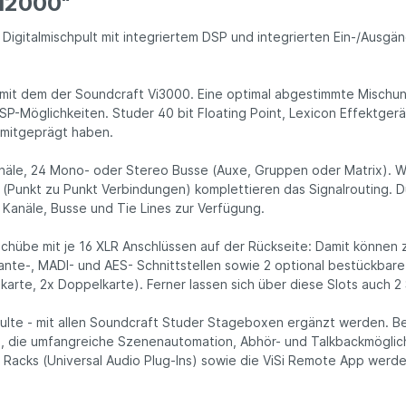
Vi2000"
s Digitalmischpult mit integriertem DSP und integrierten Ein-/Aus
h mit dem der Soundcraft Vi3000. Eine optimal abgestimmte Misc
DSP-Möglichkeiten. Studer 40 bit Floating Point, Lexicon Effektge
 mitgeprägt haben.
näle, 24 Mono- oder Stereo Busse (Auxe, Gruppen oder Matrix). We
s (Punkt zu Punkt Verbindungen) komplettieren das Signalrouting.
 Kanäle, Busse und Tie Lines zur Verfügung.
schübe mit je 16 XLR Anschlüssen auf der Rückseite: Damit können z
ante-, MADI- und AES- Schnittstellen sowie 2 optional bestückbar
karte, 2x Doppelkarte). Ferner lassen sich über diese Slots auch 
hpulte - mit allen Soundcraft Studer Stageboxen ergänzt werden. 
die umfangreiche Szenenautomation, Abhör- und Talkbackmöglichke
e Racks (Universal Audio Plug-Ins) sowie die ViSi Remote App werd