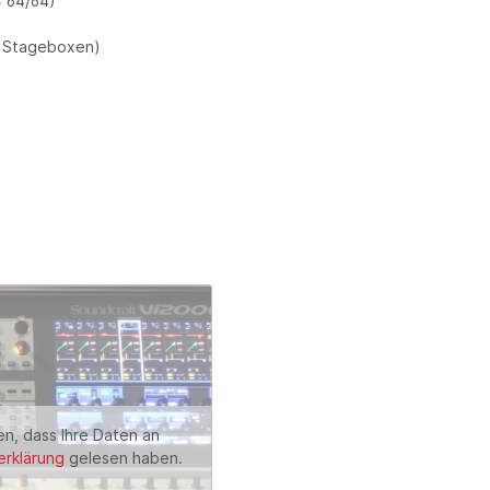
x 64/64)
n Stageboxen)
en, dass Ihre Daten an
rklärung
gelesen haben.