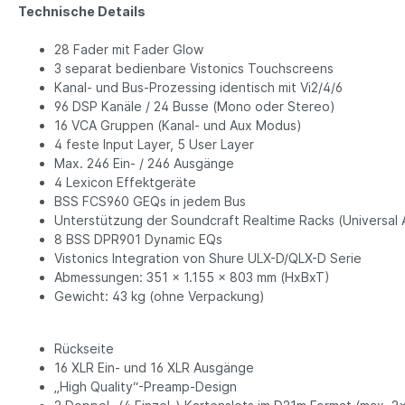
Technische Details
28 Fader mit Fader Glow
3 separat bedienbare Vistonics Touchscreens
Kanal- und Bus-Prozessing identisch mit Vi2/4/6
96 DSP Kanäle / 24 Busse (Mono oder Stereo)
16 VCA Gruppen (Kanal- und Aux Modus)
4 feste Input Layer, 5 User Layer
Max. 246 Ein- / 246 Ausgänge
4 Lexicon Effektgeräte
BSS FCS960 GEQs in jedem Bus
Unterstützung der Soundcraft Realtime Racks (Universal 
8 BSS DPR901 Dynamic EQs
Vistonics Integration von Shure ULX-D/QLX-D Serie
Abmessungen: 351 x 1.155 x 803 mm (HxBxT)
Gewicht: 43 kg (ohne Verpackung)
Rückseite
16 XLR Ein- und 16 XLR Ausgänge
„High Quality“-Preamp-Design