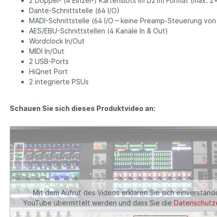
2 Doppel- (4 Einzel-) Kartenslots im D21m Format (max. 2
Dante-Schnittstelle (64 I/O)
MADI-Schnittstelle (64 I/O – keine Preamp-Steuerung vo
AES/EBU-Schnittstellen (4 Kanäle In & Out)
Wordclock In/Out
MIDI In/Out
2 USB-Ports
HiQnet Port
2 integrierte PSUs
Schauen Sie sich dieses Produktvideo an:
Mit dem Aufruf des Videos erklären Sie sich einverstand
YouTube übermittelt werden und dass Sie die
Datenschutze