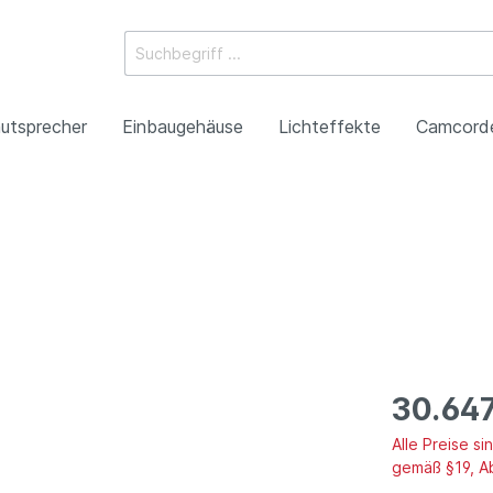
utsprecher
Einbaugehäuse
Lichteffekte
Camcord
ossysteme
e Mischpulte
erstärker
boxen
Racks
 Heads
-Camcorder
ojektoren
gestaltung
Antennentechnik
Tonsäulen
Spezialeffekte
P2HD-Camcorder
Laser-Projektoren
Werbeartikel
roduktion
Benefizkonzerte
30.647
Alle Preise s
gemäß §19, A