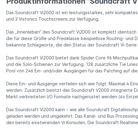
Produktinformationen "Soundcraft 
Das Soundcraft Vi2000 ist ein leistungsstarkes, sehr kompakte
und 3 Vistonics Touchscreens zur Verfügung.
Das „Innenleben“ des Soundcraft Vi2000 ist komplett identisc
die für diese Größe und Preisklasse beispiellose Routing- und 
bekannte Schlagworte, die den Status der Soundcraft Vi-Serie
Das Soundcraft Vi2000 bietet dank Spider Core 96 Mischpultka
und die Solo-Schienen zur Verfügung. 128 zusätzliche Tie Line
Pool von 246 Ein- und/oder Ausgängen für das Patching auf die
Diese Ein- und Ausgänge verteilen sich wie folgt: Maximal 4 Ein
werden. Zusätzlich besitzt das Soundcraft V2000 integrierte D
Markt verbreiteten I/O Formate nachgerüstet werden (4x Einzel
Das Soundcraft Vi2000 kann – wie alle Soundcraft Digitalmisc
geladen werden und umgekehrt. Das Kanal- und Bus Prozessing, 
den bereits existierenden Vi Konsolen. Die Soundcraft Realtim