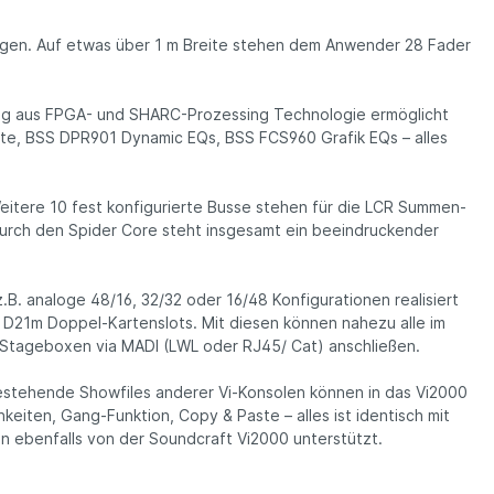
gängen. Auf etwas über 1 m Breite stehen dem Anwender 28 Fader
hung aus FPGA- und SHARC-Prozessing Technologie ermöglicht
räte, BSS DPR901 Dynamic EQs, BSS FCS960 Grafik EQs – alles
itere 10 fest konfigurierte Busse stehen für die LCR Summen-
 Durch den Spider Core steht insgesamt ein beeindruckender
.B. analoge 48/16, 32/32 oder 16/48 Konfigurationen realisiert
e D21m Doppel-Kartenslots. Mit diesen können nahezu alle im
2 Stageboxen via MADI (LWL oder RJ45/ Cat) anschließen.
Bestehende Showfiles anderer Vi-Konsolen können in das Vi2000
iten, Gang-Funktion, Copy & Paste – alles ist identisch mit
en ebenfalls von der Soundcraft Vi2000 unterstützt.