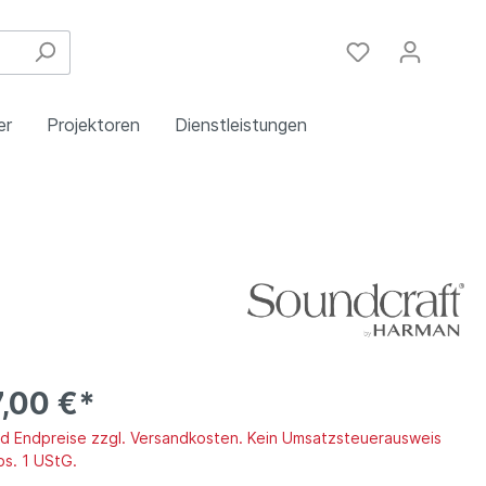
er
Projektoren
Dienstleistungen
Festinstallation
Einbau
Steuergeräte
Schulungen
Handy & DSL
,00 €*
ind Endpreise zzgl. Versandkosten. Kein Umsatzsteuerausweis
bs. 1 UStG.